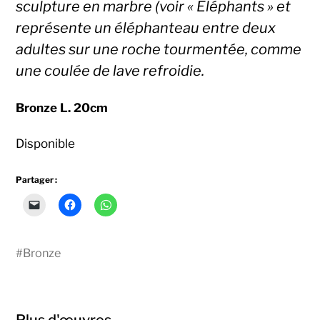
sculpture en marbre (voir « Eléphants
» et
représente un éléphanteau entre deux
adultes sur une roche tourmentée, comme
une coulée de lave refroidie.
Bronze L. 20cm
Disponible
Partager :
Cliquer
Cliquez
Cliquez
pour
pour
pour
envoyer
partager
partager
un
sur
sur
lien
Facebook(ouvre
WhatsApp(ouvre
par
dans
dans
#
Bronze
e-
une
une
mail
nouvelle
nouvelle
à
fenêtre)
fenêtre)
un
ami(ouvre
dans
une