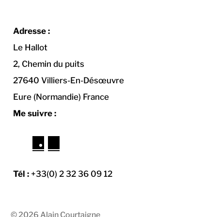
Adresse :
Le Hallot
2, Chemin du puits
27640 Villiers-En-Désœuvre
Eure (Normandie) France
Me suivre :
F
I
a
n
c
s
Tél :
+33(0) 2 32 36 09 12
e
t
b
a
o
g
© 2026
Alain Courtaigne