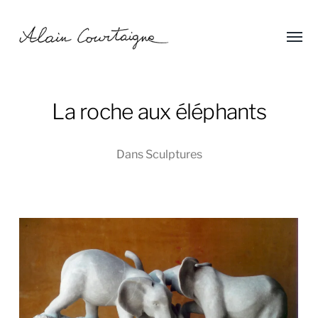
Affic
Alain
le
menu
Courtaigne
La roche aux éléphants
Dans
Sculptures