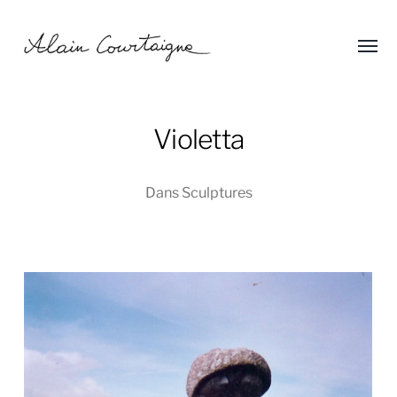
Affic
Alain
le
menu
Courtaigne
Violetta
Dans
Sculptures