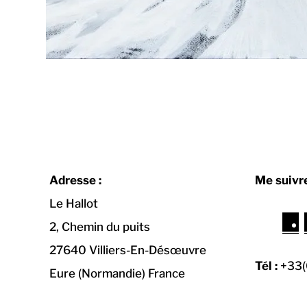
Adresse :
Me suivre
Le Hallot
F
2, Chemin du puits
a
27640 Villiers-En-Désœuvre
c
Tél :
+33(
Eure (Normandie) France
e
b