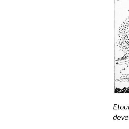
Etou
deve