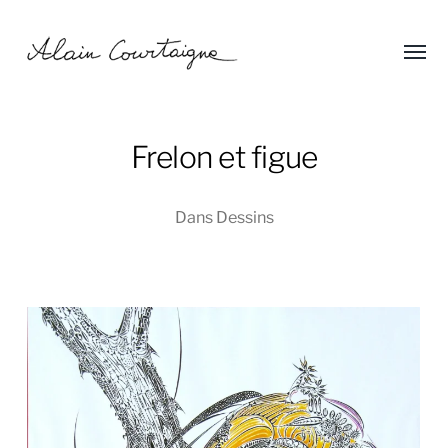
Affic
Alain
le
menu
Courtaigne
Frelon et figue
Dans
Dessins