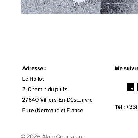
Adresse :
Me suivre
Le Hallot
F
2, Chemin du puits
a
27640 Villiers-En-Désœuvre
c
Tél :
+33(
Eure (Normandie) France
e
b
o
© 2026
Alain Courtaigne
o