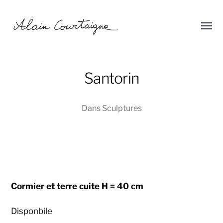
Affic
Alain
le
menu
Courtaigne
Santorin
Dans
Sculptures
Cormier et terre cuite H = 40 cm
Disponbile