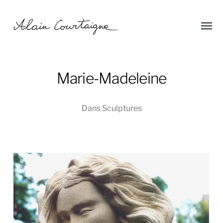
Affic
Alain
le
menu
Courtaigne
Marie-Madeleine
Dans
Sculptures