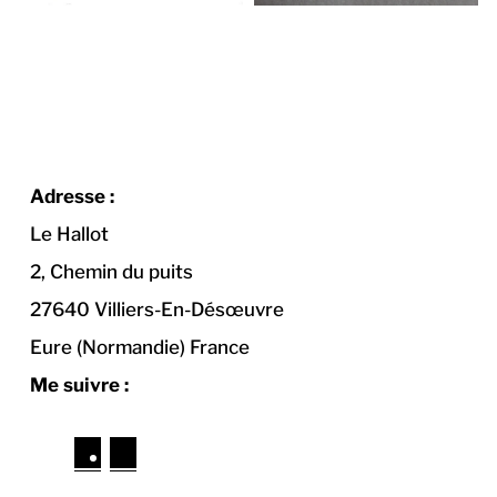
Adresse :
Le Hallot
2, Chemin du puits
27640 Villiers-En-Désœuvre
Eure (Normandie) France
Me suivre :
F
I
a
n