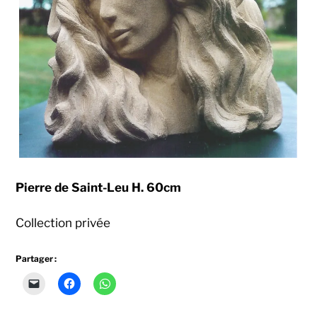
Pierre de Saint-Leu H. 60cm
Collection privée
Partager :
Cliquer
Cliquez
Cliquez
pour
pour
pour
envoyer
partager
partager
un
sur
sur