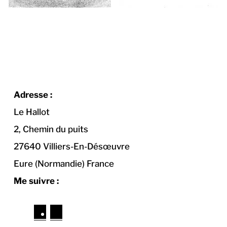
Adresse :
Le Hallot
2, Chemin du puits
27640 Villiers-En-Désœuvre
Eure (Normandie) France
Me suivre :
F
I
a
n