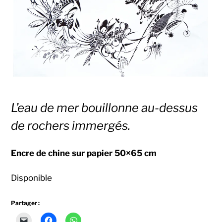
L’eau de mer bouillonne au-dessus
de rochers immergés.
Encre de chine sur papier
50×65 cm
Disponible
Partager :
Cliquer
Cliquez
Cliquez