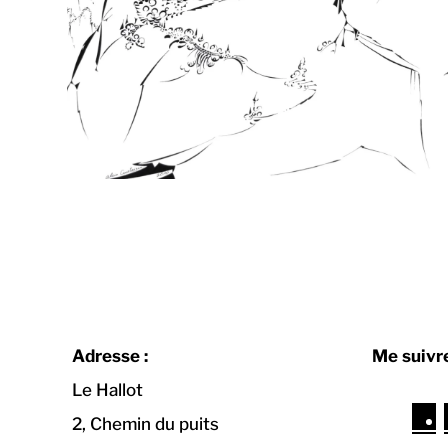
Adresse :
Me suivre
Le Hallot
F
2, Chemin du puits
a