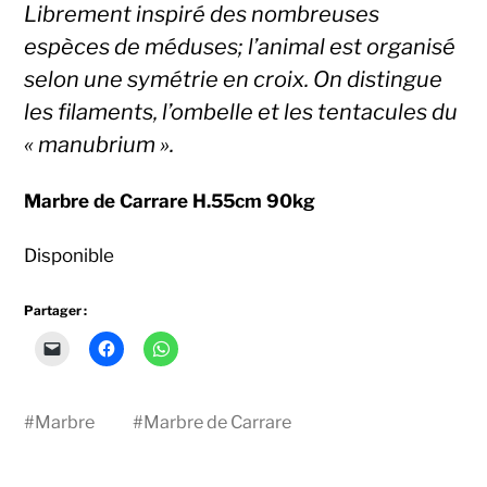
Librement inspiré des nombreuses
espèces de méduses; l’animal est organisé
selon une symétrie en croix. On distingue
les filaments, l’ombelle et les tentacules du
« manubrium ».
Marbre de Carrare H.55cm 90kg
Disponible
Partager :
Cliquer
Cliquez
Cliquez
pour
pour
pour
envoyer
partager
partager
un
sur
sur
lien
Facebook(ouvre
WhatsApp(ouvre
par
dans
dans
#
Marbre
#
Marbre de Carrare
e-
une
une
mail
nouvelle
nouvelle
à
fenêtre)
fenêtre)
un
ami(ouvre