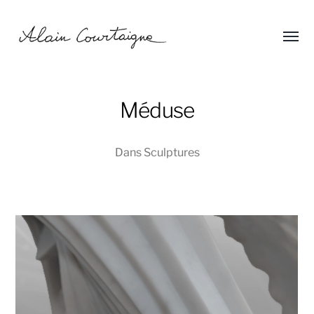
Affic
Alain
le
menu
Courtaigne
Méduse
Dans
Sculptures