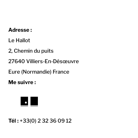
Adresse :
Le Hallot
2, Chemin du puits
27640 Villiers-En-Désœuvre
Eure (Normandie) France
Me suivre :
F
I
a
n
c
s
Tél :
+33(0) 2 32 36 09 12
e
t
b
a