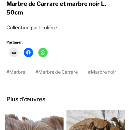
Marbre de Carrare et marbre noir L.
50cm
Collection particulière
Partager :
Cliquer
Cliquez
Cliquez
pour
pour
pour
envoyer
partager
partager
un
sur
sur
lien
Facebook(ouvre
WhatsApp(ouvre
par
dans
dans
#
Marbre
#
Marbre de Carrare
#
Marbre noir
e-
une
une
mail
nouvelle
nouvelle
à
fenêtre)
fenêtre)
un
ami(ouvre
dans
une
Plus d'œuvres
nouvelle
fenêtre)