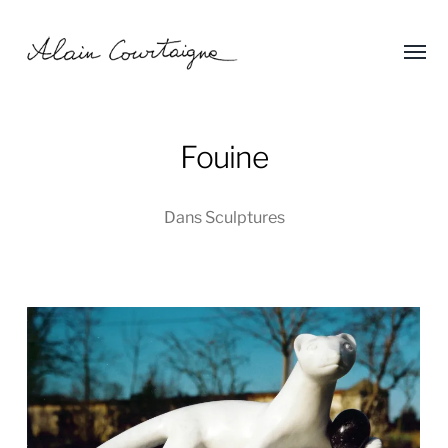
Affic
Alain
le
menu
Courtaigne
Fouine
Dans
Sculptures