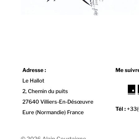
Adresse :
Me suivre
Le Hallot
F
2, Chemin du puits
a
27640 Villiers-En-Désœuvre
c
Tél :
+33(
Eure (Normandie) France
e
b
o
© 2026
Alain Courtaigne
o