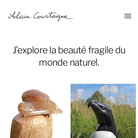
Affic
Alain
le
menu
Courtaigne
J’explore la beauté fragile du
monde naturel.