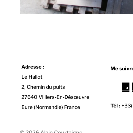
Adresse :
Me suivre
Le Hallot
F
2, Chemin du puits
27640 Villiers-En-Désœuvre
Tél :
+33(
Eure (Normandie) France
© 2026
Alain Courtaigne